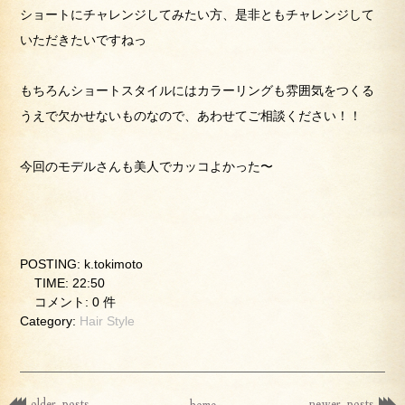
ショートにチャレンジしてみたい方、是非ともチャレンジして
いただきたいですねっ
もちろんショートスタイルにはカラーリングも雰囲気をつくる
うえで欠かせないものなので、あわせてご相談ください！！
今回のモデルさんも美人でカッコよかった〜
POSTING: k.tokimoto
TIME: 22:50
コメント: 0 件
Category:
Hair Style
older posts
newer posts
home