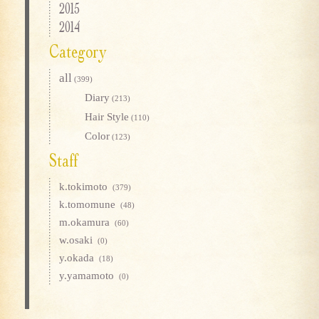
2015
2014
Category
all
(399)
Diary
(213)
Hair Style
(110)
Color
(123)
Staff
k.tokimoto
(379)
k.tomomune
(48)
m.okamura
(60)
w.osaki
(0)
y.okada
(18)
y.yamamoto
(0)