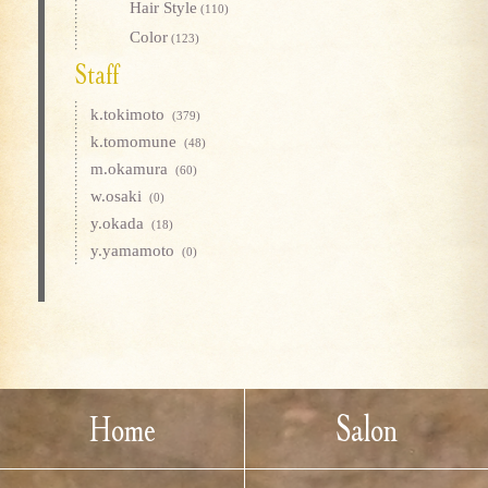
Hair Style
(110)
Color
(123)
Staff
k.tokimoto
(379)
k.tomomune
(48)
m.okamura
(60)
w.osaki
(0)
y.okada
(18)
y.yamamoto
(0)
Home
Salon