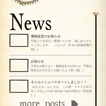
News
価格改定のお知らせ
平素より当店をご愛顧いただき、誠にありがと
うございます。 このたび、昨今の原材料費の
高[…]
お知らせ
大切なお客さまへ 価格改定のお知らせ 平素は
格別なお引き立てを賜り心より厚く御[…]
ネイルメニュースタートしました！！
みなさまこんにちは。 この度、２０２４年９
月１８日よりhair design cogの内装を一部改装
[…]
more posts